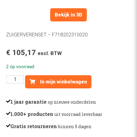
Bekijk in 3D
ZUIGERVERENSET – F718202310020
€
105,17
excl. BTW
2 op voorraad
ZUIGERVERENSET
In mijn winkelwagen
-
F718202310020
aantal
1 jaar garantie
op nieuwe onderdelen
1.000+ producten
uit voorraad leverbaar
Gratis retourneren
binnen 5 dagen