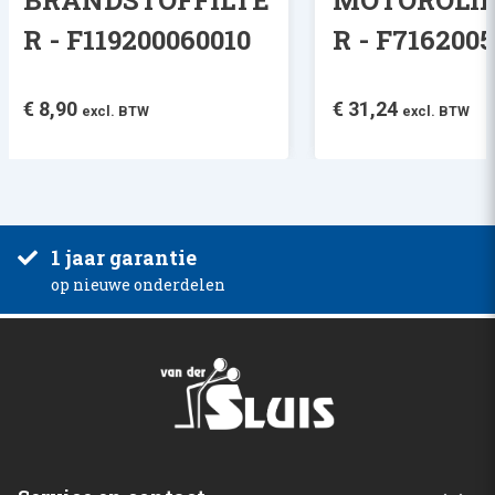
R - F119200060010
R - F716200
€
8,90
€
31,24
excl. BTW
excl. BTW
1 jaar garantie
op nieuwe onderdelen