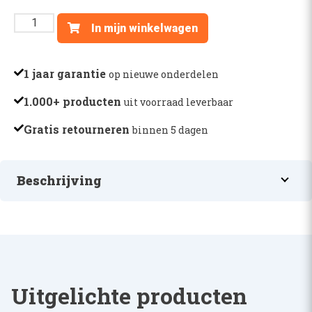
TUSSENBLOK
In mijn winkelwagen
VENTIEL
-
AL161388
1 jaar garantie
op nieuwe onderdelen
aantal
1.000+ producten
uit voorraad leverbaar
Gratis retourneren
binnen 5 dagen
Beschrijving
TUSSENBLOK VENTIEL
Uitgelichte producten