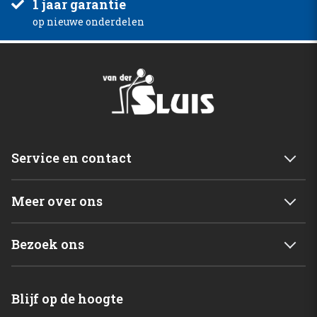
1 jaar garantie
op nieuwe onderdelen
Service en contact
Service & garantie
Meer over ons
Retourneren
Mijn account
Levering
Bezoek ons
Winkelwagen
Betalingsmogelijkheden
Van der Sluis B.V.
Home
Blijf op de hoogte
C. de Vriesweg 3 - 5
Shop