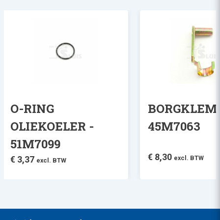
O-RING
BORGKLEM 
OLIEKOELER -
45M7063
51M7099
€
8,30
€
3,37
excl. BTW
excl. BTW