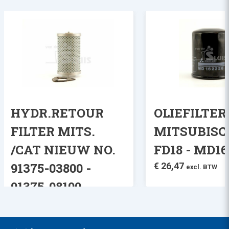
HYDR.RETOUR
OLIEFILTER
FILTER MITS.
MITSUBISC
/CAT NIEUW NO.
FD18 - MD1
91375-03800 -
€
26,47
excl. BTW
91375-08100
€
29,47
excl. BTW