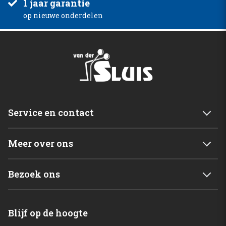
1 jaar garantie
op nieuwe onderdelen
Service en contact
Service & garantie
Meer over ons
Retourneren
Mijn account
Levering
Bezoek ons
Winkelwagen
Betalingsmogelijkheden
Van der Sluis B.V.
Home
Blijf op de hoogte
C. de Vriesweg 3 - 5
Shop