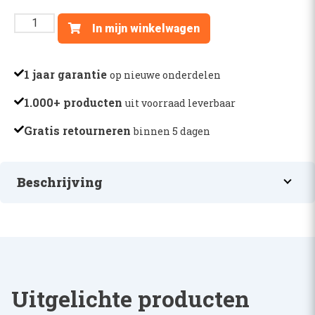
STEKKER
In mijn winkelwagen
3-
POLIG
-
1 jaar garantie
op nieuwe onderdelen
AL68707
1.000+ producten
uit voorraad leverbaar
aantal
Gratis retourneren
binnen 5 dagen
Beschrijving
STEKKER 3-POLIG
Uitgelichte producten