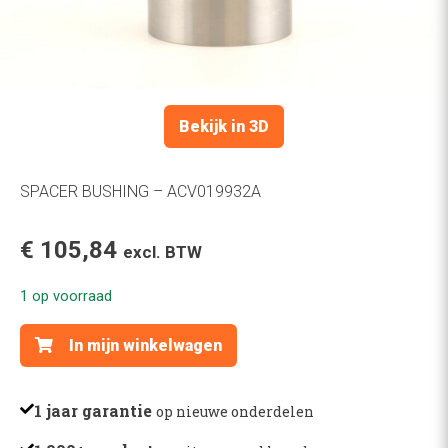
Bekijk in 3D
SPACER BUSHING – ACV019932A
€
105,84
excl. BTW
1 op voorraad
SPACER
In mijn winkelwagen
BUSHING
-
ACV019932A
1 jaar garantie
op nieuwe onderdelen
aantal