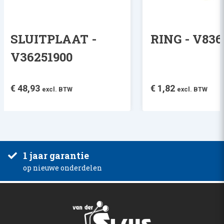
SLUITPLAAT -
RING - V836
V36251900
€
48,93
€
1,82
excl. BTW
excl. BTW
1 jaar garantie
op nieuwe onderdelen