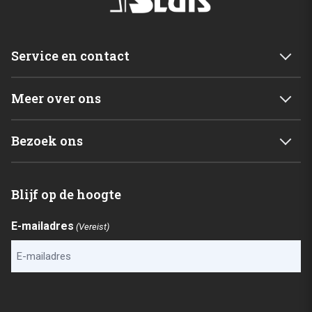
Service en contact
Service & garantie
Meer over ons
Retourneren
Mijn account
Levering
Bezoek ons
Winkelwagen
Betalingsmogelijkheden
Van der Sluis B.V.
Home
Blijf op de hoogte
C. de Vriesweg 3 - 5
Shop
1746CL Dirkshorn
Contact
E-mailadres
(Vereist)
Checkout
Routebeschrijving
Service & garantie
Retourneren
CAPTCHA
Levering