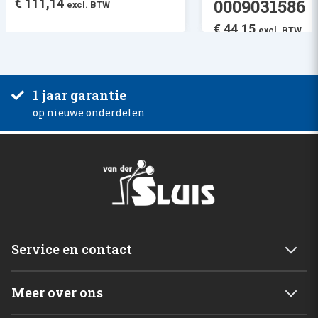
0009031586
€
111,14
excl. BTW
€
44,15
excl. BTW
1 jaar garantie
op nieuwe onderdelen
Service en contact
Service & garantie
Meer over ons
Retourneren