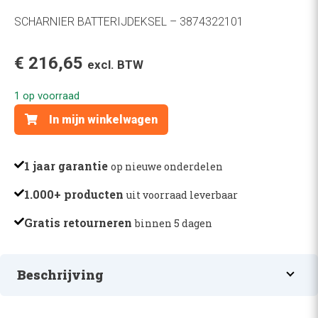
SCHARNIER BATTERIJDEKSEL – 3874322101
€
216,65
excl. BTW
1 op voorraad
SCHARNIER
In mijn winkelwagen
BATTERIJDEKSEL
-
3874322101
1 jaar garantie
op nieuwe onderdelen
aantal
1.000+ producten
uit voorraad leverbaar
Gratis retourneren
binnen 5 dagen
Beschrijving
SCHARNIER BATTERIJDEKSEL