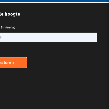
 de hoogte
es
(Vereist)