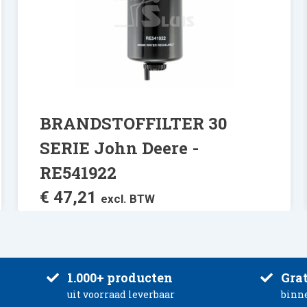
BRANDSTOFFILTER 30
SERIE John Deere -
RE541922
€
47,21
excl. BTW
1.000+ producten
Grat
uit voorraad leverbaar
binn