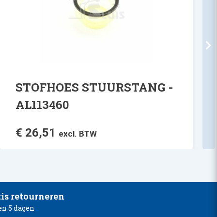
STOFHOES STUURSTANG -
AL113460
€
26,51
excl. BTW
is retourneren
en 5 dagen