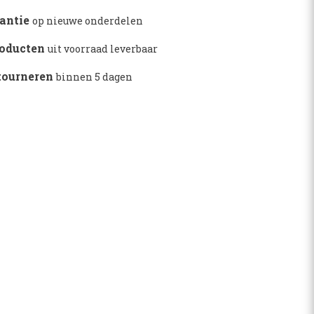
S
rantie
op nieuwe onderdelen
roducten
uit voorraad leverbaar
61
etourneren
binnen 5 dagen