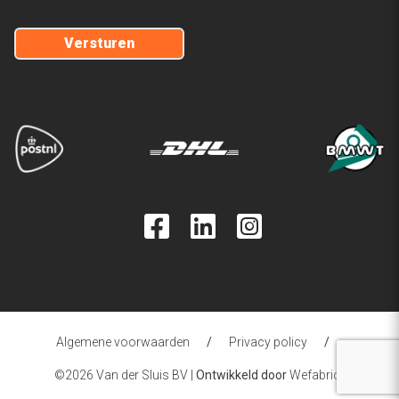
Levering
Betalingsmogelijkheden
Bedankt voor je inschrijving
Bedankt
Algemene voorwaarden
Algemene voorwaarden
/
Privacy policy
/
©2026 Van der Sluis BV |
Ontwikkeld door
Wefabric
.