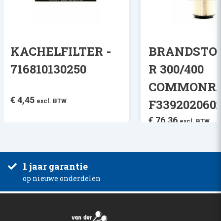
KACHELFILTER -
BRANDSTOF
716810130250
R 300/400
COMMONRAI
€
4,45
F339202060
excl. BTW
€
76,36
excl. BTW
1 jaar garantie
op nieuwe onderdelen