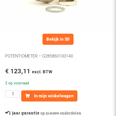
Bekijk in 3D
POTENTIOMETER – G285860100140
€
123,11
excl. BTW
2 op voorraad
POTENTIOMETER
In mijn winkelwagen
-
G285860100140
aantal
1 jaar garantie
op nieuwe onderdelen