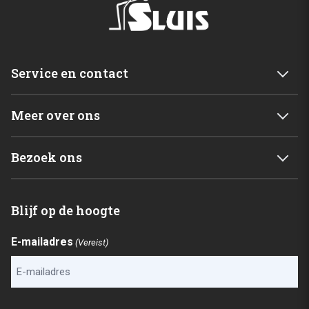
Service en contact
Service & garantie
Meer over ons
Retourneren
Mijn account
Levering
Bezoek ons
Winkelwagen
Betalingsmogelijkheden
Van der Sluis B.V.
Home
Blijf op de hoogte
C. de Vriesweg 3 - 5
Shop
1746CL Dirkshorn
Contact
E-mailadres
(Vereist)
Checkout
Routebeschrijving
Service & garantie
Retourneren
CAPTCHA