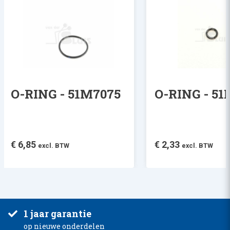
O-RING - 51M7075
O-RING - 5
€
6,85
€
2,33
excl. BTW
excl. BTW
1 jaar garantie
op nieuwe onderdelen