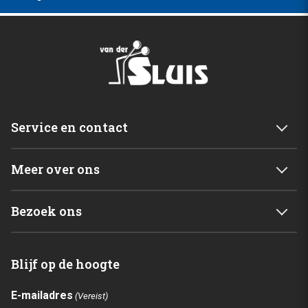
Service en contact
Service & garantie
Meer over ons
Retourneren
Mijn account
Levering
Bezoek ons
Winkelwagen
Betalingsmogelijkheden
Van der Sluis B.V.
Home
Blijf op de hoogte
C. de Vriesweg 3 - 5
Shop
1746CL Dirkshorn
Contact
E-mailadres
(Vereist)