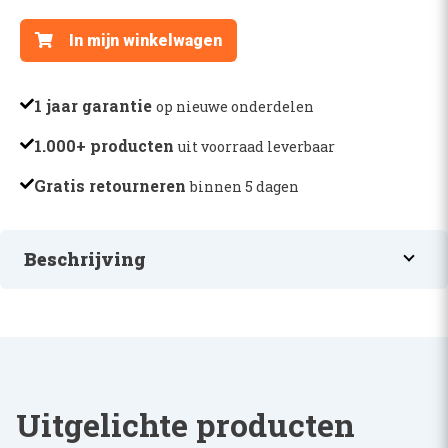
PEN
In mijn winkelwagen
V.
HEFSTANG
ONDER
1 jaar garantie
op nieuwe onderdelen
-
1.000+ producten
uit voorraad leverbaar
AR55695
aantal
Gratis retourneren
binnen 5 dagen
Beschrijving
PEN V. HEFSTANG ONDER
Uitgelichte producten