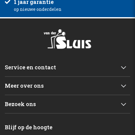
1 jaar garantie
op nieuwe onderdelen
Service en contact
Service & garantie
Meer over ons
Retourneren
Mijn account
Levering
Bezoek ons
Winkelwagen
Betalingsmogelijkheden
Van der Sluis B.V.
Home
Blijf op de hoogte
C. de Vriesweg 3 - 5
Shop