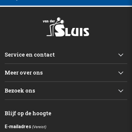
Service en contact
Service & garantie
Meer over ons
Retourneren
Mijn account
Levering
Bezoek ons
Winkelwagen
Betalingsmogelijkheden
Van der Sluis B.V.
Home
Blijf op de hoogte
C. de Vriesweg 3 - 5
Shop
1746CL Dirkshorn
Contact
E-mailadres
(Vereist)