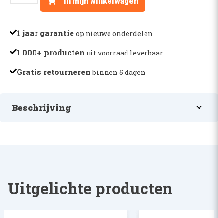
In mijn winkelwagen
RING
-
51M7048
1 jaar garantie
op nieuwe onderdelen
aantal
1.000+ producten
uit voorraad leverbaar
Gratis retourneren
binnen 5 dagen
Beschrijving
O-RING
Uitgelichte producten