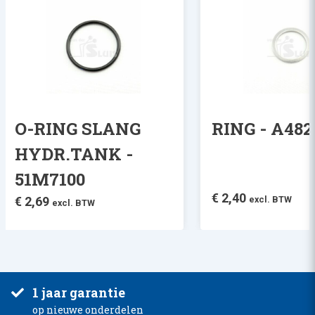
O-RING SLANG
RING - A482
HYDR.TANK -
51M7100
€
2,40
€
2,69
excl. BTW
excl. BTW
1 jaar garantie
op nieuwe onderdelen