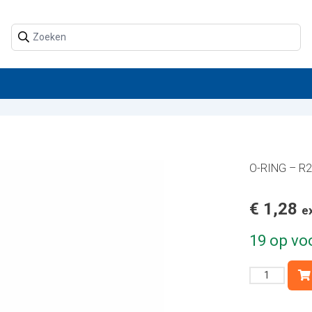
O-RING – R
€
1,28
e
19 op vo
O-
RING