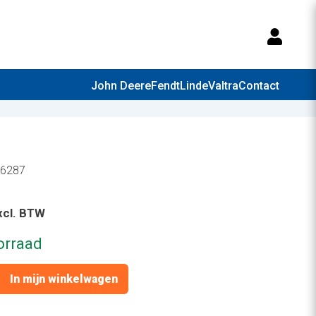
Mijn 
John Deere
Fendt
Linde
Valtra
Contact
26287
xcl. BTW
orraad
In mijn winkelwagen