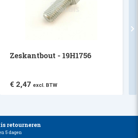
Zeskantbout - 19H1756
€
2,47
excl. BTW
is retourneren
en 5 dagen