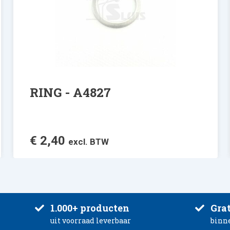
RING - A4827
€
2,40
excl. BTW
1.000+ producten
Grat
uit voorraad leverbaar
binn