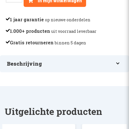
In mijn winkelwagen
RING
-
A4847
1 jaar garantie
op nieuwe onderdelen
aantal
1.000+ producten
uit voorraad leverbaar
Gratis retourneren
binnen 5 dagen
Beschrijving
O-RING
Uitgelichte producten