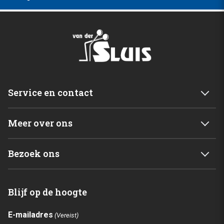
Service en contact
Service & garantie
Meer over ons
Retourneren
Mijn account
Levering
Bezoek ons
Winkelwagen
Betalingsmogelijkheden
Van der Sluis B.V.
Home
Blijf op de hoogte
C. de Vriesweg 3 - 5
Shop
1746CL Dirkshorn
Contact
E-mailadres
(Vereist)