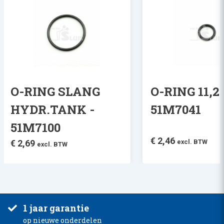
O-RING SLANG
O-RING 11,2 
HYDR.TANK -
51M7041
51M7100
€
2,46
€
2,69
excl. BTW
excl. BTW
1 jaar garantie
op nieuwe onderdelen