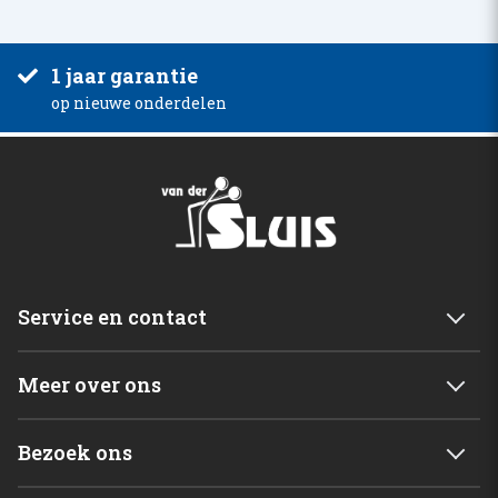
1 jaar garantie
op nieuwe onderdelen
Service en contact
Service & garantie
Meer over ons
Retourneren
Mijn account
Levering
Bezoek ons
Winkelwagen
Betalingsmogelijkheden