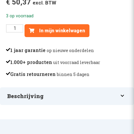
€
50,37
excl. BTW
3 op voorraad
LUCHTFILTERSET
In mijn winkelwagen
KABINE
6010-
SERIE
1 jaar garantie
op nieuwe onderdelen
(2
1.000+ producten
uit voorraad leverbaar
STK)
-
Gratis retourneren
binnen 5 dagen
AL71259
aantal
Beschrijving
LUCHTFILTERSET KABINE 6010-SERIE (2 STK)