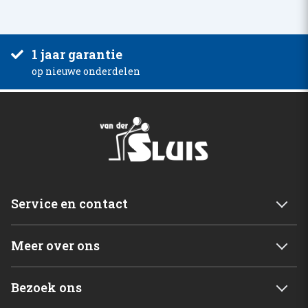
1 jaar garantie
op nieuwe onderdelen
Service en contact
Service & garantie
Meer over ons
Retourneren
Mijn account
Levering
Bezoek ons
Winkelwagen
Betalingsmogelijkheden