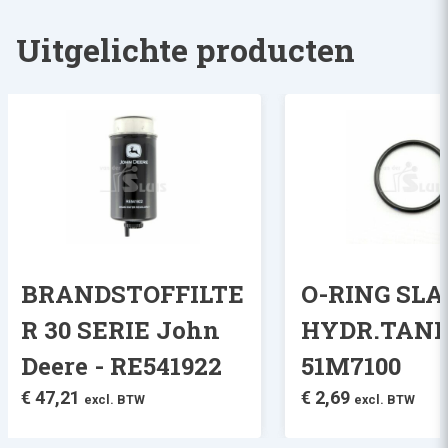
Uitgelichte producten
BRANDSTOFFILTE
O-RING SL
R 30 SERIE John
HYDR.TANK
Deere - RE541922
51M7100
€
47,21
€
2,69
excl. BTW
excl. BTW