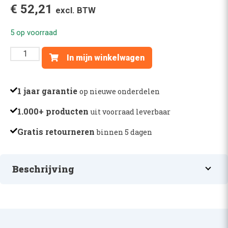
€
52,21
excl. BTW
5 op voorraad
LUCHTFILTER
In mijn winkelwagen
BINNEN,
JD7600
-
1 jaar garantie
op nieuwe onderdelen
RE34963
1.000+ producten
uit voorraad leverbaar
aantal
Gratis retourneren
binnen 5 dagen
Beschrijving
LUCHTFILTER BINNEN, JD7600