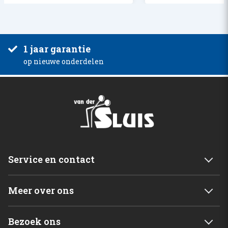
1 jaar garantie
op nieuwe onderdelen
Service en contact
Service & garantie
Meer over ons
Retourneren
Mijn account
Levering
Bezoek ons