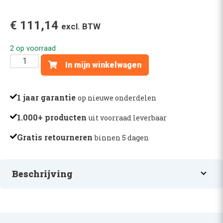
€
111,14
excl. BTW
2 op voorraad
LAGERFLENS
In mijn winkelwagen
RIJMOTOR
387
-
1 jaar garantie
op nieuwe onderdelen
28522511502
1.000+ producten
uit voorraad leverbaar
aantal
Gratis retourneren
binnen 5 dagen
Beschrijving
LAGERFLENS RIJMOTOR 387