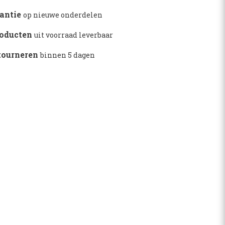
1
rantie
op nieuwe onderdelen
roducten
uit voorraad leverbaar
etourneren
binnen 5 dagen