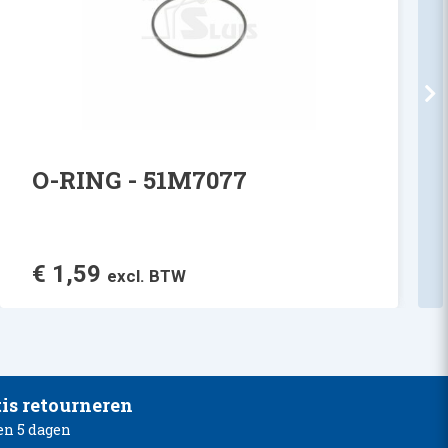
O-RING - 51M7077
€
1,59
excl. BTW
is retourneren
en 5 dagen