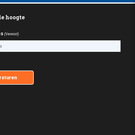
 de hoogte
es
(Vereist)