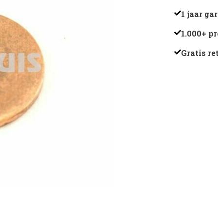
R16334
1 jaar ga
aantal
1.000+ p
Gratis r