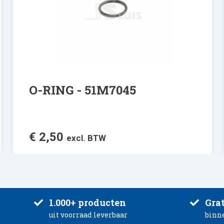
O-RING - 51M7045
€
2,50
excl. BTW
1.000+ producten
Grat
uit voorraad leverbaar
binn