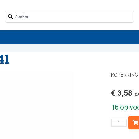
41
KOPERRING 
€
3,58
e
16 op vo
KOPERR
-