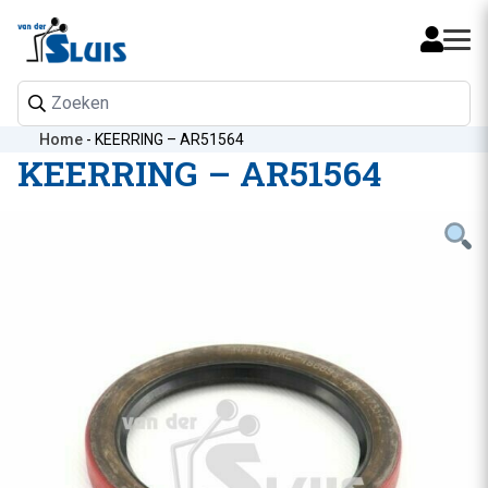
Mijn 
Home
-
KEERRING – AR51564
KEERRING – AR51564