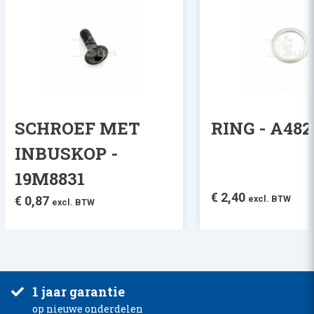
SCHROEF MET
RING - A482
INBUSKOP -
19M8831
€
2,40
€
0,87
excl. BTW
excl. BTW
1 jaar garantie
op nieuwe onderdelen