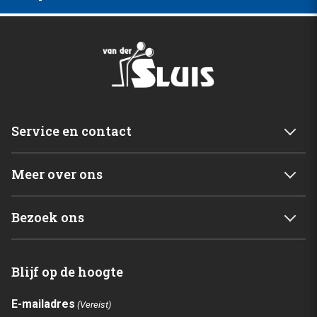
Service en contact
Service & garantie
Meer over ons
Retourneren
Mijn account
Levering
Bezoek ons
Winkelwagen
Betalingsmogelijkheden
Van der Sluis B.V.
Home
Blijf op de hoogte
C. de Vriesweg 3 - 5
Shop
1746CL Dirkshorn
Contact
E-mailadres
(Vereist)