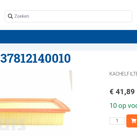
37812140010
KACHELFILT
€
41,89
10 op vo
KACHEL
-