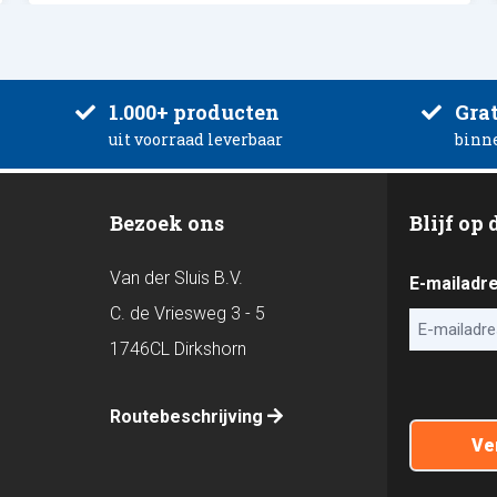
1.000+ producten
Grat
uit voorraad leverbaar
binn
Bezoek ons
Blijf op
Van der Sluis B.V.
E-mailadr
C. de Vriesweg 3 - 5
1746CL Dirkshorn
CAPTCHA
Routebeschrijving