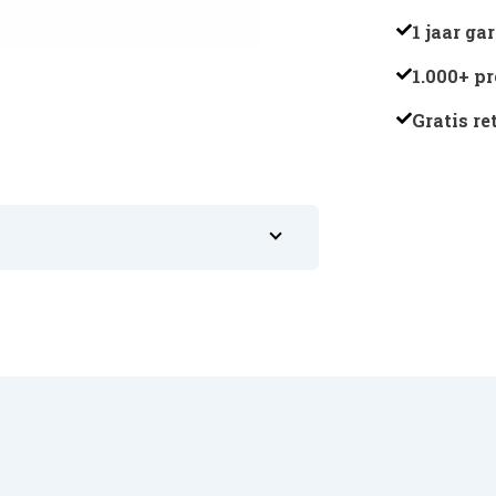
H73781
1 jaar ga
aantal
1.000+ p
Gratis r