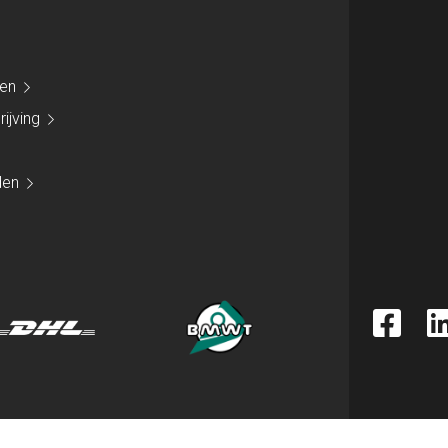
den
ijving
den