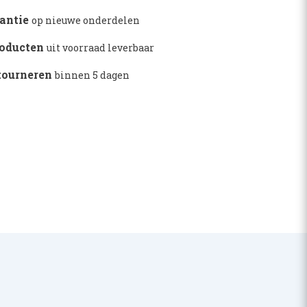
2140010
rantie
op nieuwe onderdelen
roducten
uit voorraad leverbaar
etourneren
binnen 5 dagen