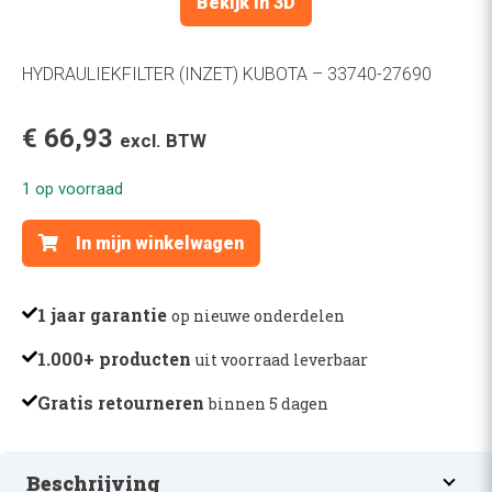
Bekijk in 3D
HYDRAULIEKFILTER (INZET) KUBOTA – 33740-27690
€
66,93
excl. BTW
1 op voorraad
HYDRAULIEKFILTER
In mijn winkelwagen
(INZET)
KUBOTA
-
1 jaar garantie
op nieuwe onderdelen
33740-
1.000+ producten
uit voorraad leverbaar
27690
aantal
Gratis retourneren
binnen 5 dagen
Beschrijving