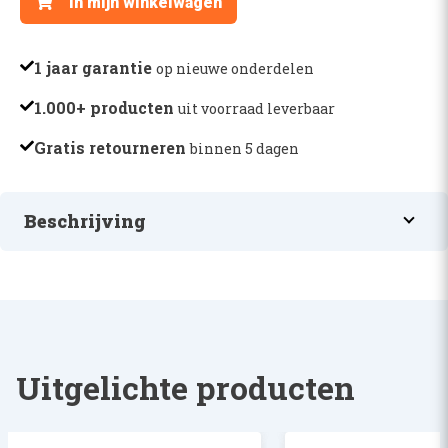
In mijn winkelwagen
DONALDSON
-
P171528
1 jaar garantie
op nieuwe onderdelen
aantal
1.000+ producten
uit voorraad leverbaar
Gratis retourneren
binnen 5 dagen
Beschrijving
HYDRAULIEKFILTER DONALDSON
Uitgelichte producten