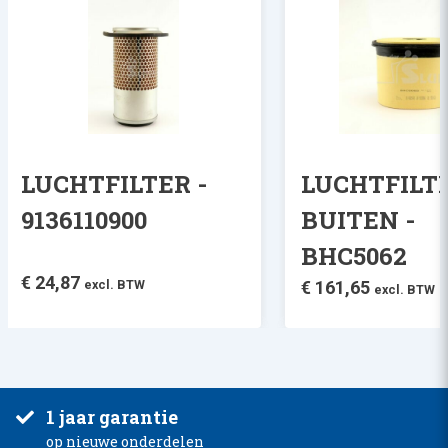
LUCHTFILTER -
LUCHTFILT
9136110900
BUITEN -
BHC5062
€
24,87
excl. BTW
€
161,65
excl. BTW
1 jaar garantie
op nieuwe onderdelen