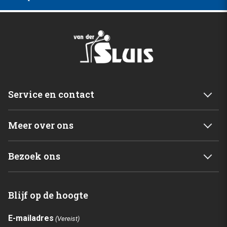
Service en contact
Service & garantie
Meer over ons
Retourneren
Mijn account
Levering
Bezoek ons
Winkelwagen
Betalingsmogelijkheden
Van der Sluis B.V.
Home
Blijf op de hoogte
C. de Vriesweg 3 - 5
Shop
1746CL Dirkshorn
Contact
E-mailadres
(Vereist)