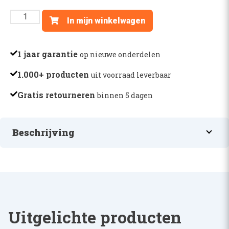
HEF
In mijn winkelwagen
SCHAKELAAR
-
AL172871
1 jaar garantie
op nieuwe onderdelen
aantal
1.000+ producten
uit voorraad leverbaar
Gratis retourneren
binnen 5 dagen
Beschrijving
HEF SCHAKELAAR
Uitgelichte producten