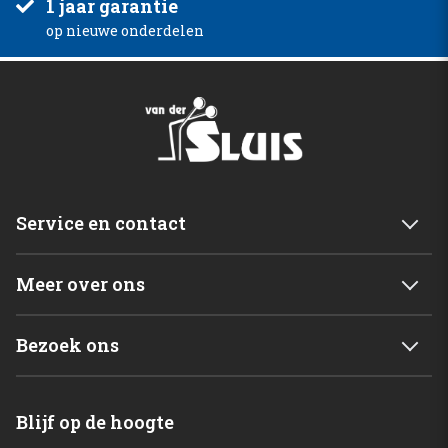
1 jaar garantie
op nieuwe onderdelen
Service en contact
Service & garantie
Meer over ons
Retourneren
Mijn account
Levering
Bezoek ons
Winkelwagen
Betalingsmogelijkheden
Van der Sluis B.V.
Home
Blijf op de hoogte
C. de Vriesweg 3 - 5
Shop