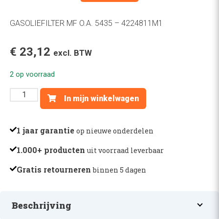
GASOLIEFILTER MF O.A. 5435 – 4224811M1
€
23,12
excl. BTW
2 op voorraad
GASOLIEFILTER
In mijn winkelwagen
MF
O.A.
5435
1 jaar garantie
op nieuwe onderdelen
-
1.000+ producten
uit voorraad leverbaar
4224811M1
aantal
Gratis retourneren
binnen 5 dagen
Beschrijving