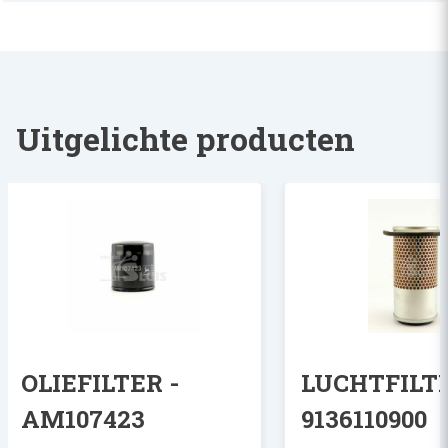
GASOLIEFILTER MF O.A. 5435
Uitgelichte producten
OLIEFILTER -
LUCHTFILTE
AM107423
9136110900