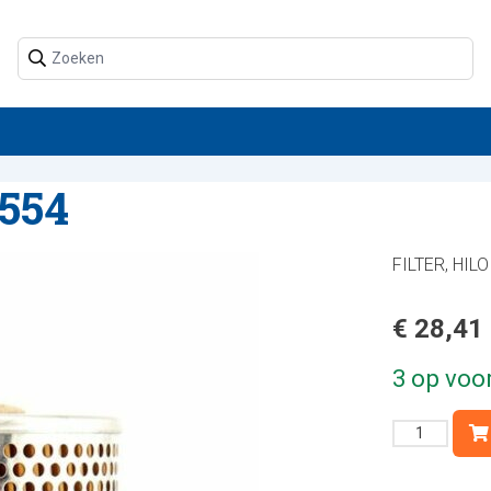
554
FILTER, HIL
€
28,41
3 op voo
FILTER,
HILO