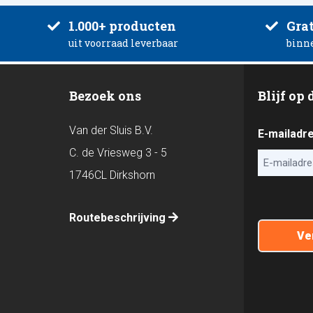
1.000+ producten
Grat
uit voorraad leverbaar
binn
Bezoek ons
Blijf op
Van der Sluis B.V.
E-mailadr
C. de Vriesweg 3 - 5
1746CL Dirkshorn
CAPTCHA
Routebeschrijving