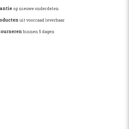
rantie
op nieuwe onderdelen
4
roducten
uit voorraad leverbaar
etourneren
binnen 5 dagen