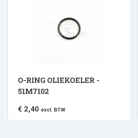
O-RING OLIEKOELER -
51M7102
€
2,40
excl. BTW