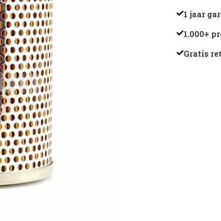
-
1 jaar ga
AL2555
1.000+ p
aantal
Gratis r