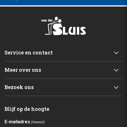
Service en contact
Service & garantie
Meer over ons
Retourneren
Mijn account
Levering
Bezoek ons
Winkelwagen
Betalingsmogelijkheden
Van der Sluis B.V.
Home
Blijf op de hoogte
C. de Vriesweg 3 - 5
Shop
1746CL Dirkshorn
Contact
E-mailadres
(Vereist)