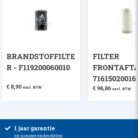
BRANDSTOFFILTE
FILTER
R - F119200060010
FRONTAFTA
71615020016
€
8,90
excl. BTW
€
96,86
excl. BTW
1 jaar garantie
op nieuwe onderdelen