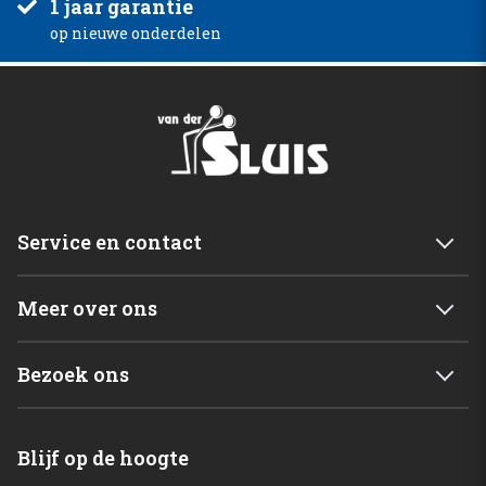
1 jaar garantie
op nieuwe onderdelen
Service en contact
Service & garantie
Meer over ons
Retourneren
Mijn account
Levering
Bezoek ons
Winkelwagen
Betalingsmogelijkheden
Van der Sluis B.V.
Home
Blijf op de hoogte
C. de Vriesweg 3 - 5
Shop