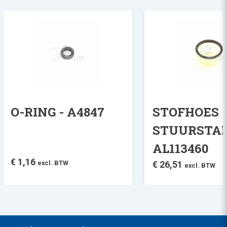
O-RING - A4847
STOFHOES
STUURSTAN
AL113460
€
1,16
excl. BTW
€
26,51
excl. BTW