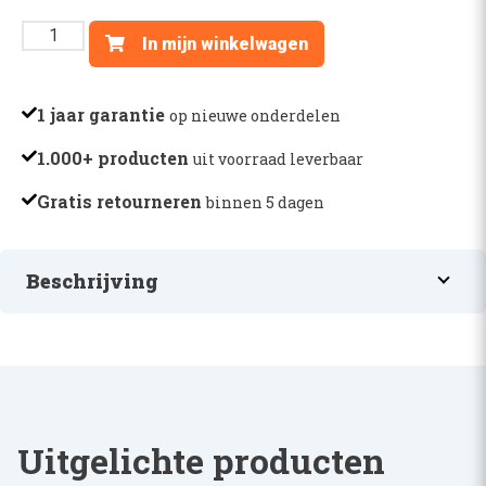
DASHBOARD
In mijn winkelwagen
LAMPJE
7000
SERIE
1 jaar garantie
op nieuwe onderdelen
-
1.000+ producten
uit voorraad leverbaar
R107890
aantal
Gratis retourneren
binnen 5 dagen
Beschrijving
DASHBOARD LAMPJE 7000 SERIE
Uitgelichte producten