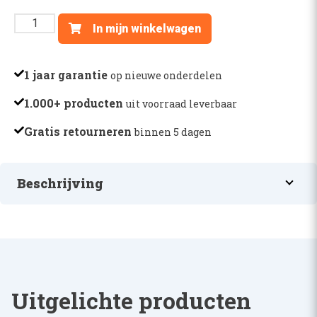
BRANDSTOFFILTER
In mijn winkelwagen
6010/6020
-
RE62419
1 jaar garantie
op nieuwe onderdelen
aantal
1.000+ producten
uit voorraad leverbaar
Gratis retourneren
binnen 5 dagen
Beschrijving
BRANDSTOFFILTER 6010/6020
Uitgelichte producten