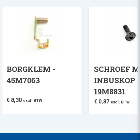
BORGKLEM -
SCHROEF M
45M7063
INBUSKOP 
19M8831
€
8,30
excl. BTW
€
0,87
excl. BTW