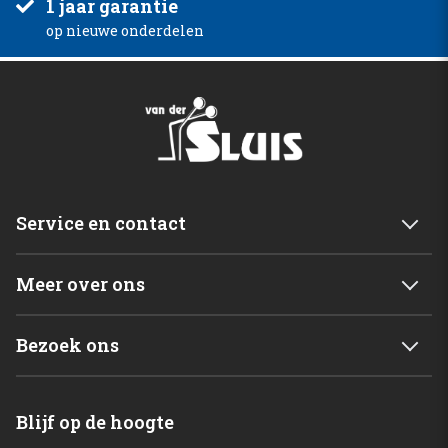
1 jaar garantie
op nieuwe onderdelen
Service en contact
Service & garantie
Meer over ons
Retourneren
Mijn account
Levering
Bezoek ons
Winkelwagen
Betalingsmogelijkheden
Van der Sluis B.V.
Home
Blijf op de hoogte
C. de Vriesweg 3 - 5
Shop