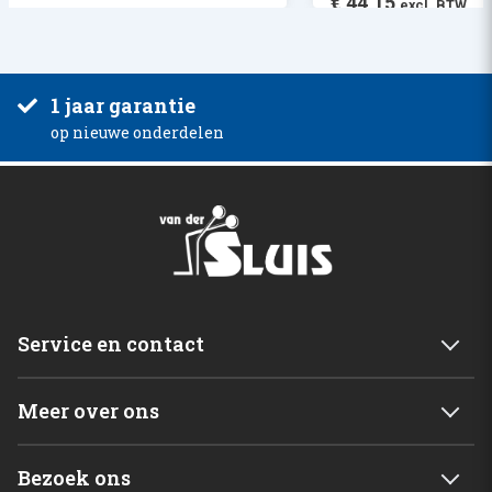
€
44,15
excl. BTW
1 jaar garantie
op nieuwe onderdelen
Service en contact
Service & garantie
Meer over ons
Retourneren
Mijn account
Levering
Bezoek ons