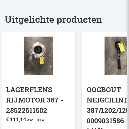
Uitgelichte producten
LAGERFLENS
OOGBOUT
RIJMOTOR 387 -
NEIGCILIN
28522511502
387/1202/125
0009031586
€
111,14
excl. BTW