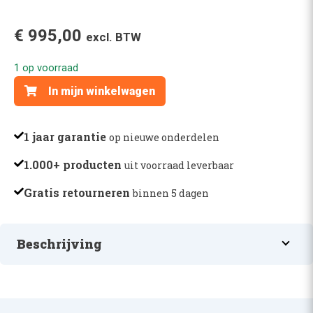
€
995,00
excl. BTW
1 op voorraad
BATTERIJDEUR
In mijn winkelwagen
-
3874005133
aantal
1 jaar garantie
op nieuwe onderdelen
1.000+ producten
uit voorraad leverbaar
Gratis retourneren
binnen 5 dagen
Beschrijving
BATTERIJDEUR