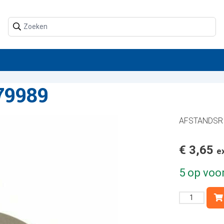
79989
AFSTANDSRI
€
3,65
e
5 op voo
AFSTAN
-