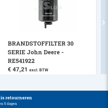
BRANDSTOFFILTER 30
SERIE John Deere -
RE541922
€
47,21
excl. BTW
is retourneren
en 5 dagen