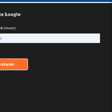
 de hoogte
es
(Vereist)