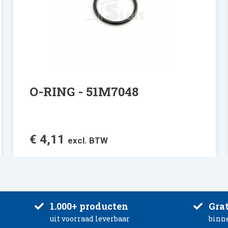
O-RING - 51M7048
€
4,11
excl. BTW
1.000+ producten
Grat
uit voorraad leverbaar
binn