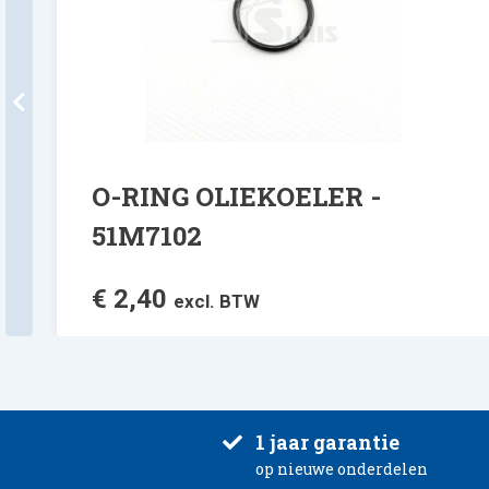
O-RING OLIEKOELER -
51M7102
€
2,40
excl. BTW
1 jaar garantie
op nieuwe onderdelen