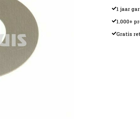
R79989
1 jaar ga
aantal
1.000+ p
Gratis r